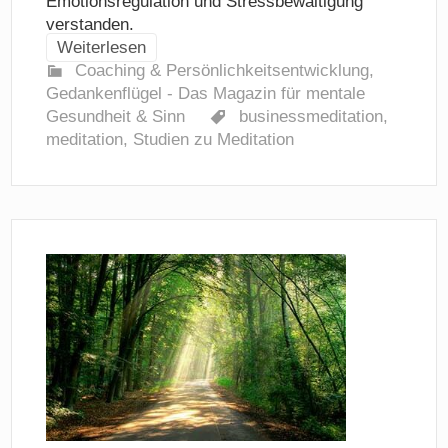
Emotionsregulation und Stressbewältigung
verstanden.
Weiterlesen
Coaching & Persönlichkeitsentwicklung
,
Gedankenflügel - Das Magazin für mentale
Gesundheit & Sinn
businessmeditation
,
meditation
,
Studien zu Meditation