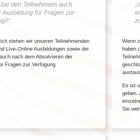
 Sie den Teilnehmern auch
„
 Ausbildung für Fragen zur
a
ng?“
z
lich stehen wir unseren Teilnehmenden
Wenn z.
nd Live-Online Ausbildungen sowie der
haben o
auch nach dem Absolvieren der
Teilneh
ür Fragen zur Verfügung.
geschl
austau
Es ist 
geben. 
einzeln
Sie wen