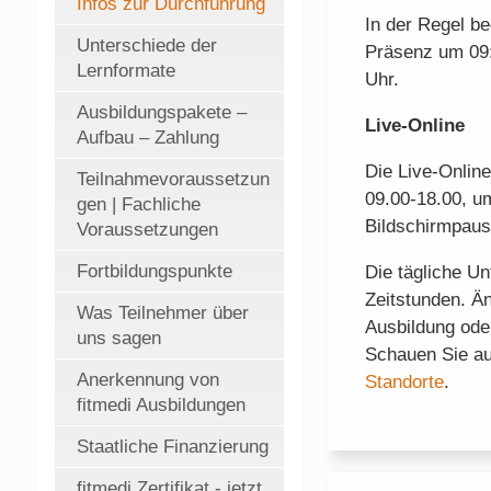
Infos zur Durchführung
In der Regel be
Unterschiede der
Präsenz um 09:
Lernformate
Uhr.
Ausbildungspakete –
Live-Online
Aufbau – Zahlung
Die Live-Online
Teilnahmevoraussetzun
09.00-18.00, u
gen | Fachliche
Bildschirmpaus
Voraussetzungen
Fortbildungspunkte
Die tägliche Unt
Zeitstunden. Ä
Was Teilnehmer über
Ausbildung ode
uns sagen
Schauen Sie auc
Anerkennung von
Standorte
.
fitmedi Ausbildungen
Staatliche Finanzierung
fitmedi Zertifikat - jetzt