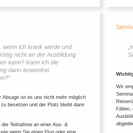
Semin
, wenn ich krank werde und
„
fristig nicht an der Ausbildung
S
men kann? Kann ich die
ng dann kostenfrei
Wichti
en?“
Wir emp
Seminar
er Absage ist es uns nicht mehr möglich
Reiserü
 zu besetzen und der Platz bleibt dann
Fällen,
Ausbild
abgede
h die Teilnahme an einer Aus- &
 wie wenn Sie einen Flug oder eine