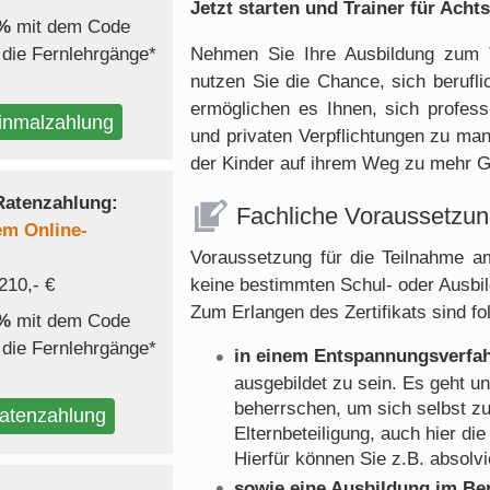
Jetzt starten und Trainer für Ach
0%
mit dem Code
Nehmen Sie Ihre Ausbildung zum T
 die Fernlehrgänge*
nutzen Sie die Chance, sich berufli
ermöglichen es Ihnen, sich professio
inmalzahlung
und privaten Verpflichtungen zu ma
der Kinder auf ihrem Weg zu mehr G
Ratenzahlung:
Fachliche Voraussetzu
em Online-
Voraussetzung für die Teilnahme am
keine bestimmten Schul- oder Ausbi
210,- €
Zum Erlangen des Zertifikats sind f
0%
mit dem Code
 die Fernlehrgänge*
in einem Entspannungsverfahr
ausgebildet zu sein. Es geht u
beherrschen, um sich selbst z
atenzahlung
Elternbeteiligung, auch hier di
Hierfür können Sie z.B. absolv
sowie eine Ausbildung im Ber