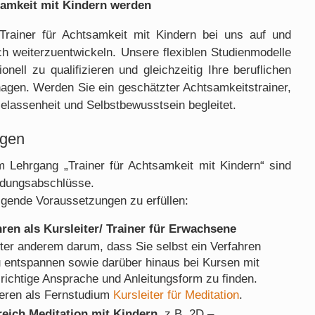
tsamkeit mit Kindern werden
rainer für Achtsamkeit mit Kindern bei uns auf und
ch weiterzuentwickeln. Unsere flexiblen Studienmodelle
nell zu qualifizieren und gleichzeitig Ihre beruflichen
nagen. Werden Sie ein geschätzter Achtsamkeitstrainer,
elassenheit und Selbstbewusstsein begleitet.
ngen
 Lehrgang „Trainer für Achtsamkeit mit Kindern“ sind
ldungsabschlüsse.
olgende Voraussetzungen zu erfüllen:
en als Kursleiter/ Trainer für Erwachsene
nter anderem darum, dass Sie selbst ein Verfahren
u entspannen sowie darüber hinaus bei Kursen mit
e richtige Ansprache und Anleitungsform zu finden.
ieren als Fernstudium
Kursleiter für Meditation
.
eich Meditation mit Kindern
, z.B. 2D –