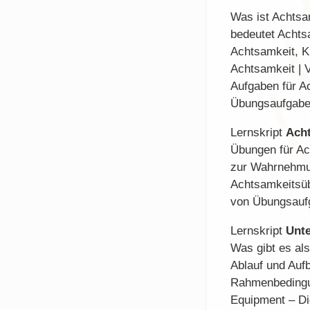
Was ist Achtsa
bedeutet Achts
Achtsamkeit, Ki
Achtsamkeit | 
Aufgaben für Ac
Übungsaufgaben
Lernskript
Acht
Übungen für Ac
zur Wahrnehmun
Achtsamkeitsüb
von Übungsaufg
Lernskript
Unte
Was gibt es al
Ablauf und Aufb
Rahmenbedingun
Equipment – Die