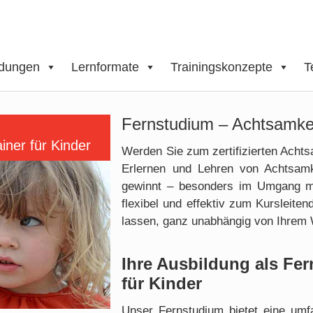
ldungen
Lernformate
Trainingskonzepte
T
Fernstudium – Achtsamkeit
iner für Kinder
Werden Sie zum zertifizierten Achts
Erlernen und Lehren von Achtsamk
gewinnt – besonders im Umgang mit
flexibel und effektiv zum Kursleiten
lassen, ganz unabhängig von Ihrem W
Ihre Ausbildung als Fe
für Kinder
Unser Fernstudium bietet eine umfa