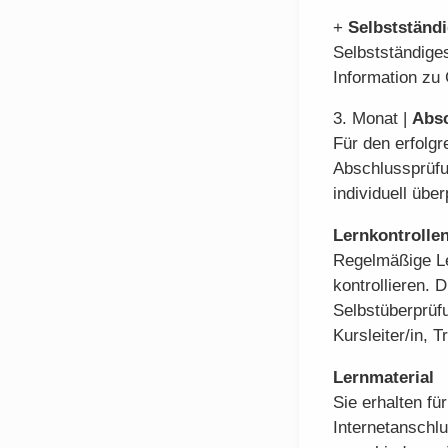
+
Selbstständ
Selbstständige
Information zu
3. Monat |
Absc
Für den erfolgr
Abschlussprüfu
individuell über
Lernkontrolle
Regelmäßige Le
kontrollieren.
Selbstüberprüf
Kursleiter/in, 
Lernmaterial
Sie erhalten fü
Internetanschlu