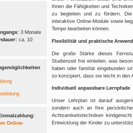
Ihnen die Fähigkeiten und Technike
zu begleiten und zu fördern. Die 
interaktive Online-Module sowie begl
Tempo bearbeiten können.
rngangs:
3 Monate
rndauer:
ca. 10
Flexibilität und praktische Anwen
Die große Stärke dieses Fernstud
Studienzeit frei einteilen, was beson
ngsmöglichkeiten
haben oder familiär eingebunden si
so konzipiert, dass sie leicht in den 
ldung
Individuell anpassbare Lernpfade
usbildung
Unser Lehrplan ist darauf ausgeri
sondern auch an Ihre persönliche
Achtsamkeitstechniken kindgerecht 
Einmalzahlung:
Entwicklung der Kinder zu unterstüt
em Online-