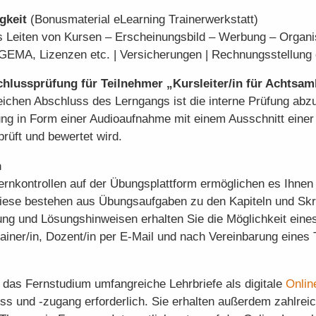
igkeit
(Bonusmaterial eLearning Trainerwerkstatt)
s Leiten von Kursen – Erscheinungsbild – Werbung – Organis
 GEMA, Lizenzen etc. | Versicherungen | Rechnungsstellung 
hlussprüfung für Teilnehmer „Kursleiter/in für Achtsam
eichen Abschluss des Lerngangs ist die interne Prüfung abz
ng in Form einer Audioaufnahme mit einem Ausschnitt einer 
prüft und bewertet wird.
n
rnkontrollen auf der Übungsplattform ermöglichen es Ihnen
 Diese bestehen aus Übungsaufgaben zu den Kapiteln und Sk
ung und Lösungshinweisen erhalten Sie die Möglichkeit eine
Trainer/in, Dozent/in per E-Mail und nach Vereinbarung eines
r das Fernstudium umfangreiche Lehrbriefe als digitale
Onlin
ss und -zugang erforderlich. Sie erhalten außerdem zahlrei