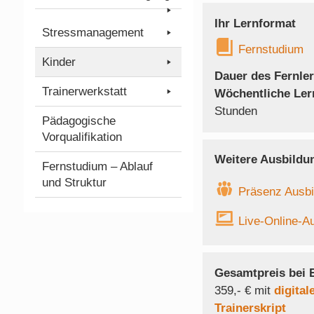
Ihr Lernformat
Stressmanagement
Fernstudium
Kinder
Dauer des Fernle
Trainerwerkstatt
Wöchentliche Le
Stunden
Pädagogische
Vorqualifikation
Weitere Ausbildu
Fernstudium – Ablauf
und Struktur
Präsenz Ausbi
Live-Online-A
Gesamtpreis bei 
359,- € mit
digital
Trainerskript