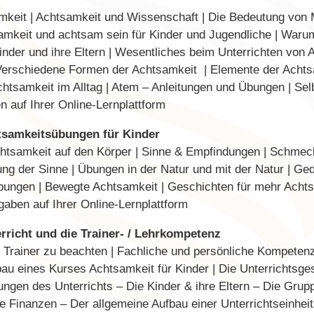
mkeit | Achtsamkeit und Wissenschaft | Die Bedeutung von M
amkeit und achtsam sein für Kinder und Jugendliche | Warum 
nder und ihre Eltern | Wesentliches beim Unterrichten von 
Verschiedene Formen der Achtsamkeit | Elemente der Achtsa
htsamkeit im Alltag | Atem – Anleitungen und Übungen | Selb
 auf Ihrer Online-Lernplattform
samkeitsübungen für Kinder
htsamkeit auf den Körper | Sinne & Empfindungen | Schmeck
g der Sinne | Übungen in der Natur und mit der Natur | Ge
ungen | Bewegte Achtsamkeit | Geschichten für mehr Achtsa
aben auf Ihrer Online-Lernplattform
rricht und die Trainer- / Lehrkompetenz
s Trainer zu beachten | Fachliche und persönliche Kompetenz
au eines Kurses Achtsamkeit für Kinder | Die Unterrichtsge
gen des Unterrichts – Die Kinder & ihre Eltern – Die Grupp
 Finanzen – Der allgemeine Aufbau einer Unterrichtseinheit